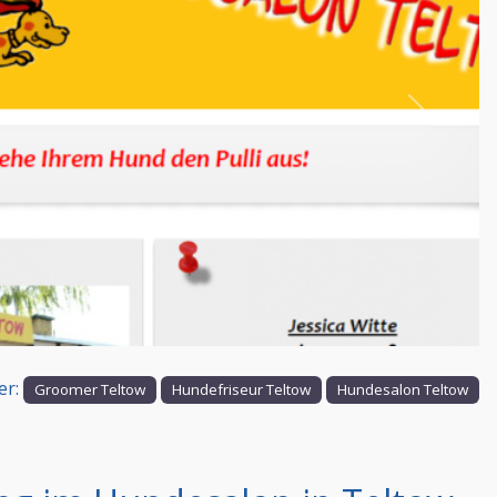
Nächstes
er:
Groomer Teltow
Hundefriseur Teltow
Hundesalon Teltow