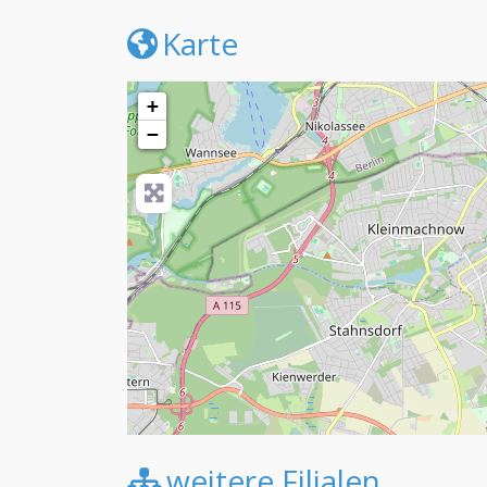
Karte
+
−
weitere Filialen