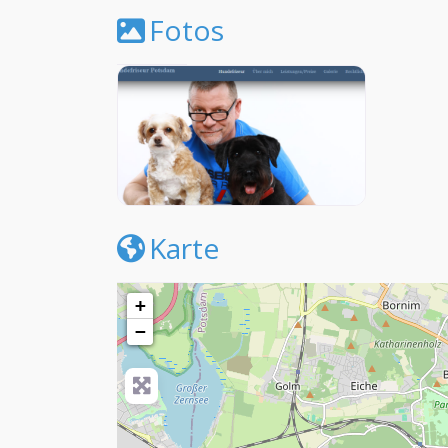
Fotos
Karte
+
−