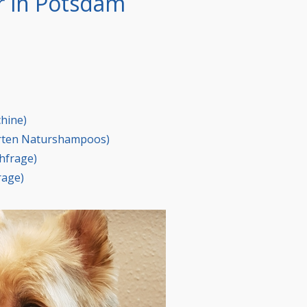
r in Potsdam
chine)
erten Naturshampoos)
hfrage)
rage)