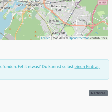
Leaflet
| Map data ©
OpenStreetMap
contributors
efunden. Fehlt etwas? Du kannst selbst
einen Eintrag
Nächstes