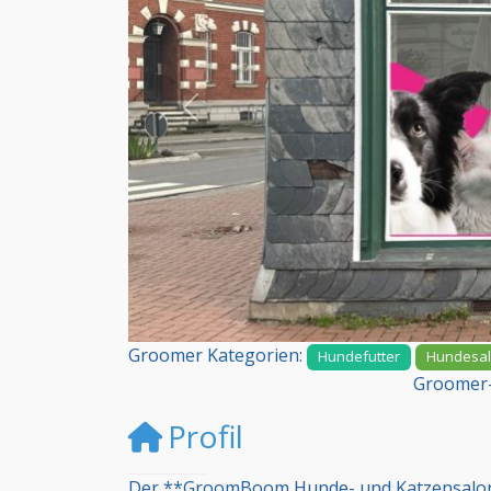
Vorheriges
Groomer Kategorien:
Hundefutter
Hundesa
Groomer-
Profil
Der **GroomBoom Hunde- und Katzensalon** 