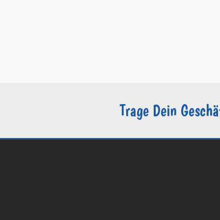
–
FAQ
–
Kontakt
–
Impressum
–
AGB
–
Datenschutzerklärung / DSGVO
–
Sie sind Groomer?
Trage Dein Geschä
© 2026 Groomers