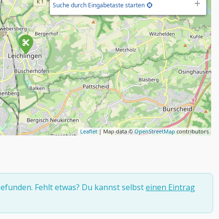
Suche durch Eingabetaste starten
Leaflet
| Map data ©
OpenStreetMap
contributors
efunden. Fehlt etwas? Du kannst selbst
einen Eintrag