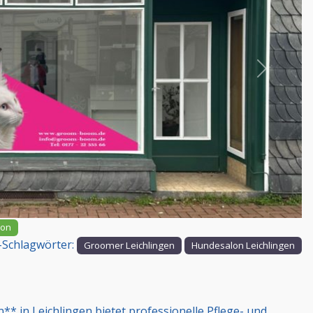
Nächstes
lon
Schlagwörter:
Groomer Leichlingen
Hundesalon Leichlingen
in Leichlingen bietet professionelle Pflege- und