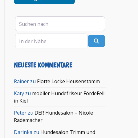
Suchen nach
In der Nähe
Suchen
NEUESTE KOMMENTARE
Rainer
zu
Flotte Locke Heusenstamm
Katy
zu
mobiler Hundefriseur FördeFell
in Kiel
Peter
zu
DER Hundesalon – Nicole
Rademacher
Darinka
zu
Hundesalon Trimm und