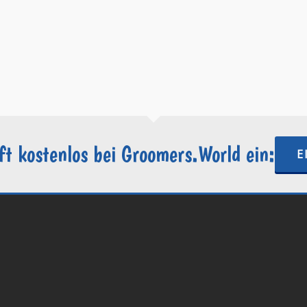
Groomers.World by Internetactive GmbH
+49 69-34869328
support@groomers.world
https://groomers.world
ft kostenlos bei Groomers.World ein:
E
.World | Ein Projekt der
Internetactive GmbH
| Wordpress-Website