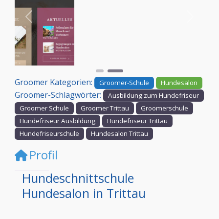
Vorheriges
Nächst
Groomer Kategorien:
Groomer-Schule
Hundesalon
Groomer-Schlagwörter:
Ausbildung zum Hundefriseur
Groomer Schule
Groomer Trittau
Groomerschule
Hundefriseur Ausbildung
Hundefriseur Trittau
Hundefriseurschule
Hundesalon Trittau
Profil
Hundeschnittschule
Hundesalon in Trittau