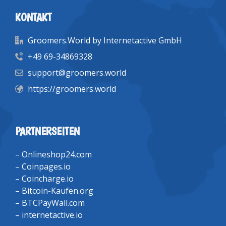
KONTAKT
Groomers.World by Internetactive GmbH
+49 69-34869328
support@groomers.world
https://groomers.world
PARTNERSEITEN
–
Onlineshop24.com
–
Coinpages.io
–
Coincharge.io
–
Bitcoin-Kaufen.org
–
BTCPayWall.com
–
internetactive.io