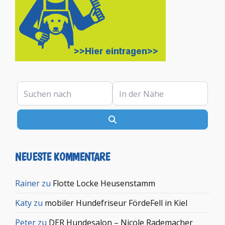
Suchen nach
In der Nähe
Suchen
NEUESTE KOMMENTARE
Rainer
zu
Flotte Locke Heusenstamm
Katy
zu
mobiler Hundefriseur FördeFell in Kiel
Peter
zu
DER Hundesalon – Nicole Rademacher