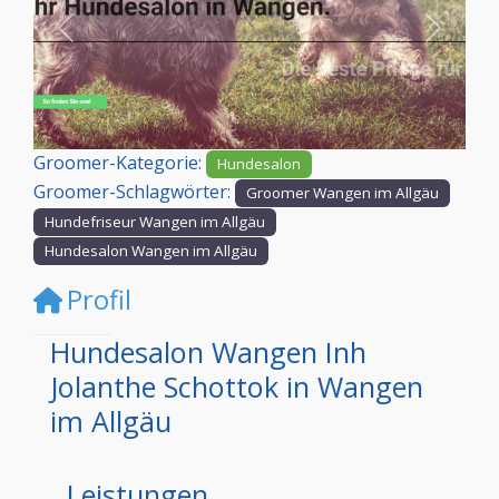
Vorheriges
Nächst
Groomer-Kategorie:
Hundesalon
Groomer-Schlagwörter:
Groomer Wangen im Allgäu
Hundefriseur Wangen im Allgäu
Hundesalon Wangen im Allgäu
Profil
Hundesalon Wangen Inh
Jolanthe Schottok in Wangen
im Allgäu
Leistungen