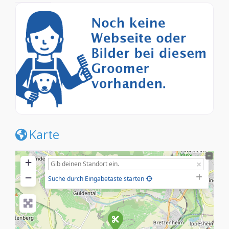
Karte
+
−
Suche durch Eingabetaste starten