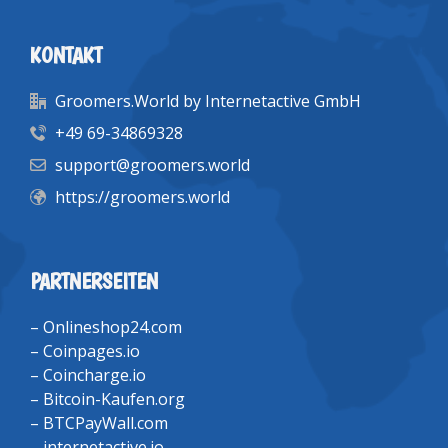
KONTAKT
Groomers.World by Internetactive GmbH
+49 69-34869328
support@groomers.world
https://groomers.world
PARTNERSEITEN
–
Onlineshop24.com
–
Coinpages.io
–
Coincharge.io
–
Bitcoin-Kaufen.org
–
BTCPayWall.com
–
internetactive.io