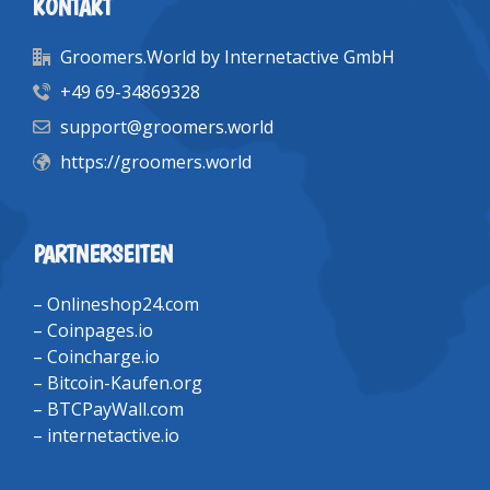
KONTAKT
Groomers.World by Internetactive GmbH
+49 69-34869328
support@groomers.world
https://groomers.world
PARTNERSEITEN
–
Onlineshop24.com
–
Coinpages.io
–
Coincharge.io
–
Bitcoin-Kaufen.org
–
BTCPayWall.com
–
internetactive.io