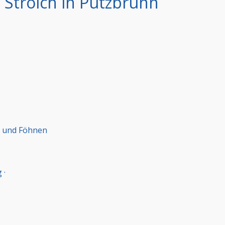
Strolch in Putzbrunn
) und Föhnen
 ·