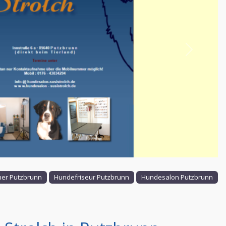
Nächstes
er Putzbrunn
Hundefriseur Putzbrunn
Hundesalon Putzbrunn