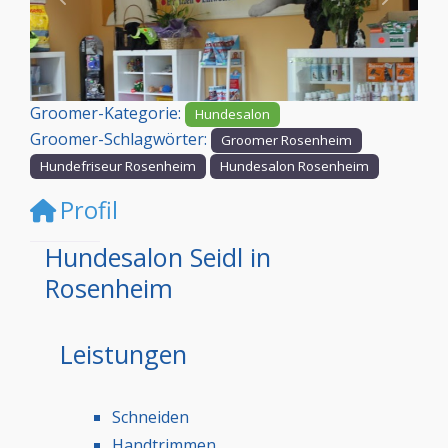
Vorheriges
Nächst
Groomer-Kategorie:
Hundesalon
Groomer-Schlagwörter:
Groomer Rosenheim
Hundefriseur Rosenheim
Hundesalon Rosenheim
Profil
Hundesalon Seidl in
Rosenheim
Leistungen
Schneiden
Handtrimmen