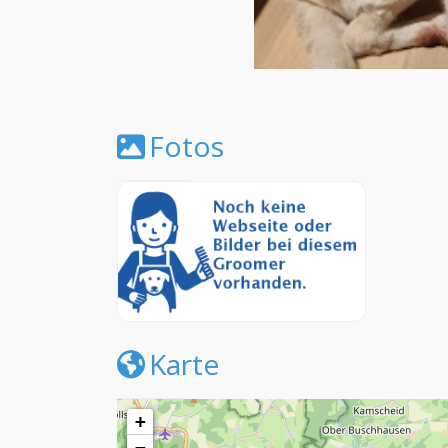
Fotos
Karte
+
−