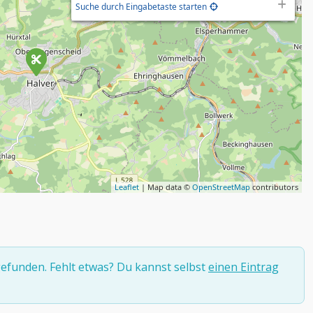
Suche durch Eingabetaste starten
Leaflet
| Map data ©
OpenStreetMap
contributors
efunden. Fehlt etwas? Du kannst selbst
einen Eintrag