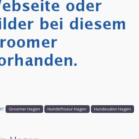
Nächstes
er:
Groomer Hagen
Hundefriseur Hagen
Hundesalon Hagen