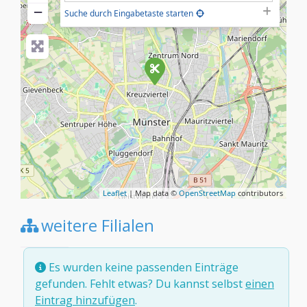
−
Suche durch Eingabetaste starten
Leaflet
| Map data ©
OpenStreetMap
contributors
weitere Filialen
Es wurden keine passenden Einträge
gefunden. Fehlt etwas? Du kannst selbst
einen
Eintrag hinzufügen
.