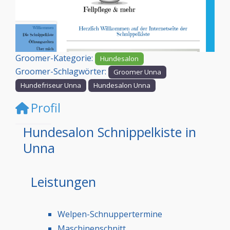
Vorheriges
Nächst
Groomer-Kategorie:
Hundesalon
Groomer-Schlagwörter:
Groomer Unna
Hundefriseur Unna
Hundesalon Unna
Profil
Hundesalon Schnippelkiste in
Unna
Leistungen
Welpen-Schnuppertermine
Maschinenschnitt