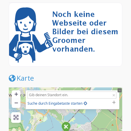
Karte
+
−
Suche durch Eingabetaste starten