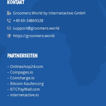
KONTAKT
Groomers.World by Internetactive GmbH
+49 69-34869328
support@groomers.world
https://groomers.world
PARTNERSEITEN
–
Onlineshop24.com
–
Coinpages.io
–
Coincharge.io
–
Bitcoin-Kaufen.org
–
BTCPayWall.com
–
internetactive.io