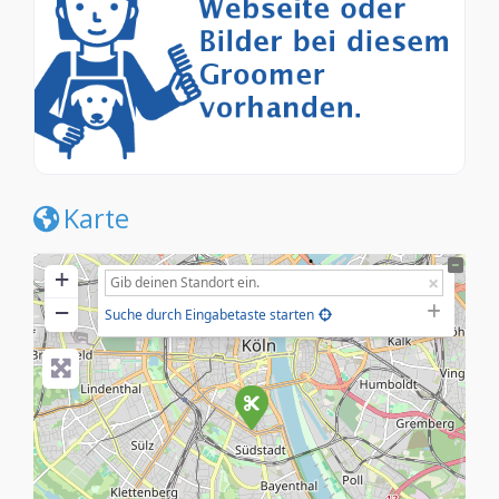
Karte
+
−
Suche durch Eingabetaste starten