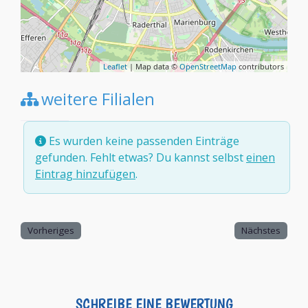
Leaflet
| Map data ©
OpenStreetMap
contributors
weitere Filialen
Es wurden keine passenden Einträge
gefunden. Fehlt etwas? Du kannst selbst
einen
Eintrag hinzufügen
.
Vorheriges
Nächstes
SCHREIBE EINE BEWERTUNG