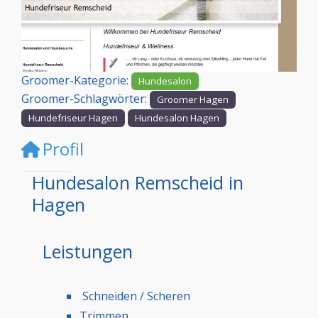
Vorheriges
Nächst
Groomer-Kategorie:
Hundesalon
Groomer-Schlagwörter:
Groomer Hagen
Hundefriseur Hagen
Hundesalon Hagen
Profil
Hundesalon Remscheid in
Hagen
Leistungen
Schneiden / Scheren
Trimmen