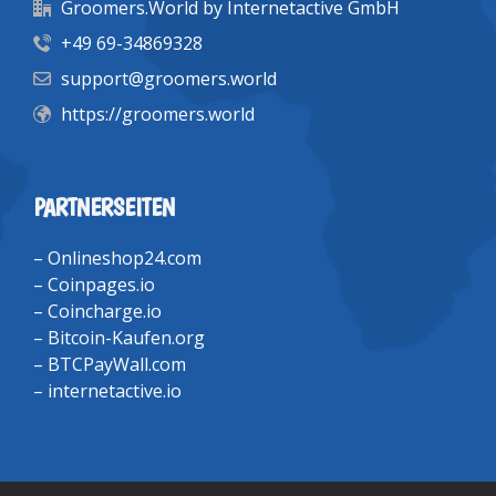
Groomers.World by Internetactive GmbH
+49 69-34869328
support@groomers.world
https://groomers.world
PARTNERSEITEN
–
Onlineshop24.com
–
Coinpages.io
–
Coincharge.io
–
Bitcoin-Kaufen.org
–
BTCPayWall.com
–
internetactive.io