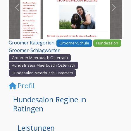
Vorheriges
Nächst
Groomer Kategorien:
Groomer-Schule
Hundesalon
Groomer-Schlagwörter:
Groomer Meerbusch Osterrath
Hundefriseur Meerbusch Osterrath
Hundesalon Meerbusch Osterrath
Profil
Hundesalon Regine in
Ratingen
Leistungen