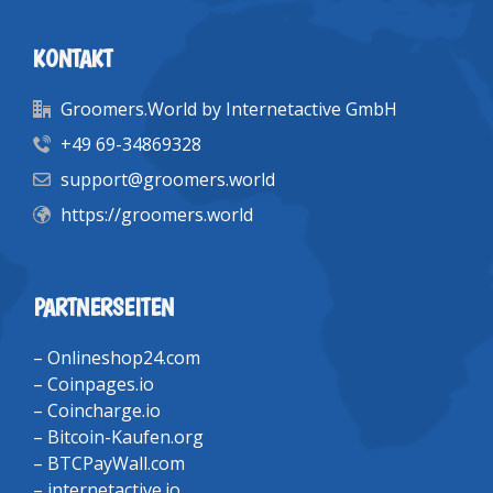
KONTAKT
Groomers.World by Internetactive GmbH
+49 69-34869328
support@groomers.world
https://groomers.world
PARTNERSEITEN
–
Onlineshop24.com
–
Coinpages.io
–
Coincharge.io
–
Bitcoin-Kaufen.org
–
BTCPayWall.com
–
internetactive.io