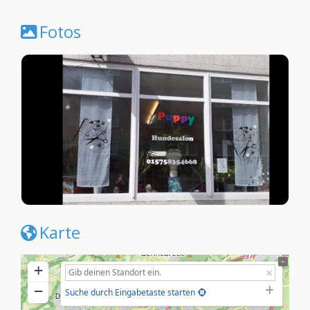
Fotos
Karte
+
−
Suche durch Eingabetaste starten