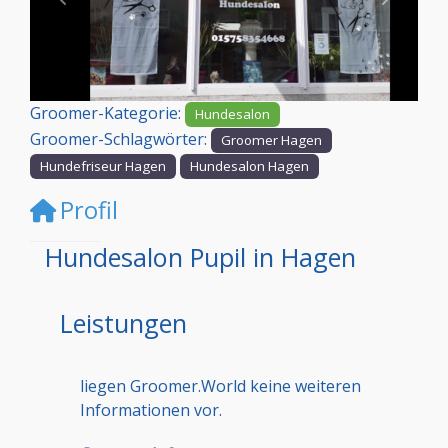
Vorheriges
Nächst
Groomer-Kategorie:
Hundesalon
Groomer-Schlagwörter:
Groomer Hagen
Hundefriseur Hagen
Hundesalon Hagen
Profil
Hundesalon Pupil in Hagen
Leistungen
liegen Groomer.World keine weiteren
Informationen vor.