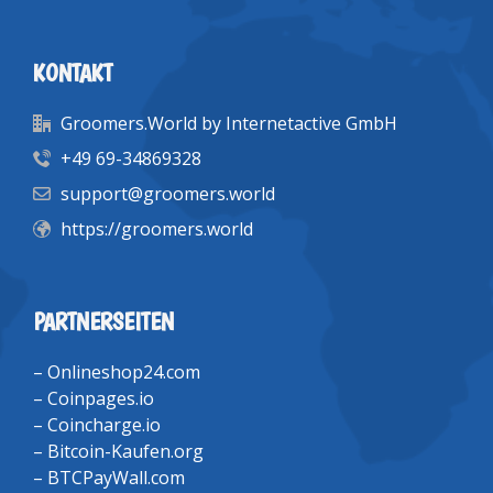
KONTAKT
Groomers.World by Internetactive GmbH
+49 69-34869328
support@groomers.world
https://groomers.world
PARTNERSEITEN
–
Onlineshop24.com
–
Coinpages.io
–
Coincharge.io
–
Bitcoin-Kaufen.org
–
BTCPayWall.com