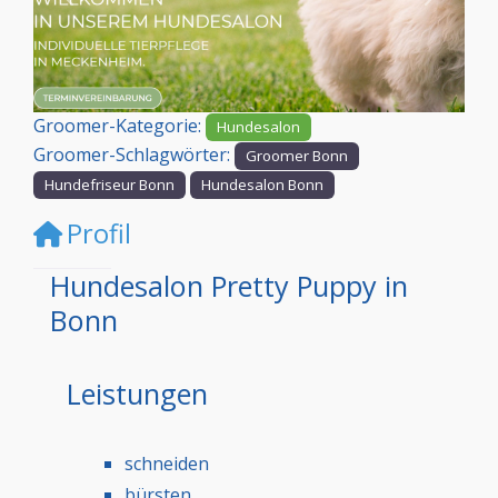
Vorheriges
Nächst
Groomer-Kategorie:
Hundesalon
Groomer-Schlagwörter:
Groomer Bonn
Hundefriseur Bonn
Hundesalon Bonn
Profil
Hundesalon Pretty Puppy in
Bonn
Leistungen
schneiden
bürsten