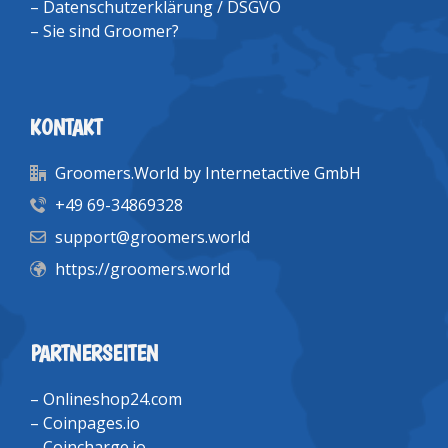
–
Datenschutzerklärung / DSGVO
–
Sie sind Groomer?
KONTAKT
Groomers.World by Internetactive GmbH
+49 69-34869328
support@groomers.world
https://groomers.world
PARTNERSEITEN
–
Onlineshop24.com
–
Coinpages.io
–
Coincharge.io