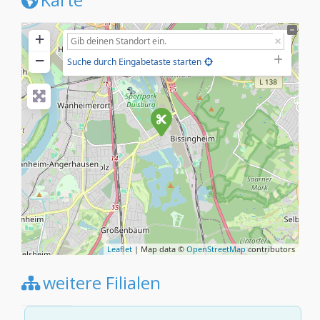
+
−
Suche durch Eingabetaste starten
Leaflet
| Map data ©
OpenStreetMap
contributors
weitere Filialen