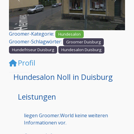
Vorheriges
Nächst
Groomer-Kategorie:
Hundesalon
Groomer-Schlagwörter:
Groomer Duisburg
Hundefriseur Duisburg
Hundesalon Duisburg
Profil
Hundesalon Noll in Duisburg
Leistungen
liegen Groomer.World keine weiteren
Informationen vor.