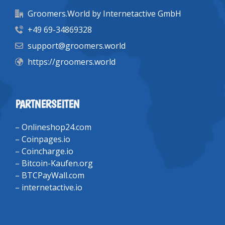
Groomers.World by Internetactive GmbH
+49 69-34869328
support@groomers.world
https://groomers.world
PARTNERSEITEN
–
Onlineshop24.com
–
Coinpages.io
–
Coincharge.io
–
Bitcoin-Kaufen.org
–
BTCPayWall.com
–
internetactive.io