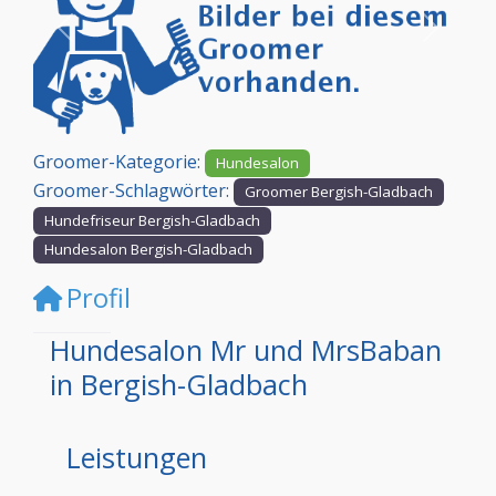
Vorheriges
Nächst
Groomer-Kategorie:
Hundesalon
Groomer-Schlagwörter:
Groomer Bergish-Gladbach
Hundefriseur Bergish-Gladbach
Hundesalon Bergish-Gladbach
Profil
Hundesalon Mr und MrsBaban
in Bergish-Gladbach
Leistungen