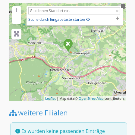
+
−
Suche durch Eingabetaste starten
Leaflet
| Map data ©
OpenStreetMap
contributors
weitere Filialen
Es wurden keine passenden Einträge