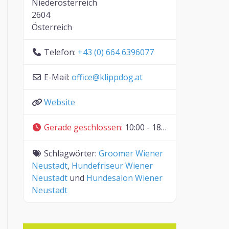
Niederösterreich
2604
Österreich
Telefon:
+43 (0) 664 6396077
E-Mail:
office
@
klippdog.at
Website
Gerade geschlossen
:
10:00 - 18:00
Schlagwörter:
Groomer Wiener
Neustadt
,
Hundefriseur Wiener
Neustadt
und
Hundesalon Wiener
Neustadt