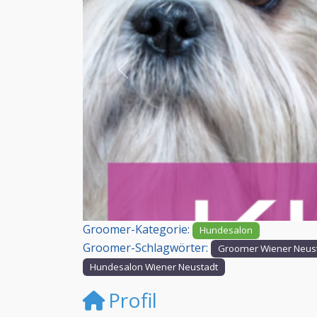
Vorheriges
Groomer-Kategorie:
Hundesalon
Groomer-Schlagwörter:
Groomer Wiener Neus
Hundesalon Wiener Neustadt
Profil