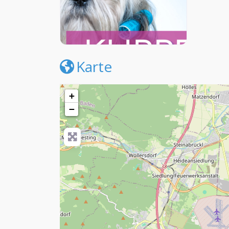
Karte
+
−