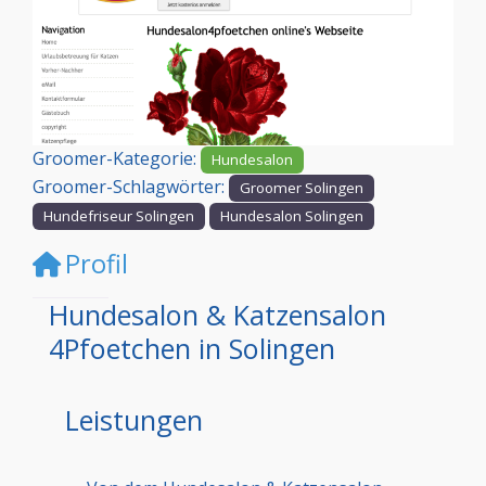
Vorheriges
Nächst
Groomer-Kategorie:
Hundesalon
Groomer-Schlagwörter:
Groomer Solingen
Hundefriseur Solingen
Hundesalon Solingen
Profil
Hundesalon & Katzensalon
4Pfoetchen in Solingen
Leistungen