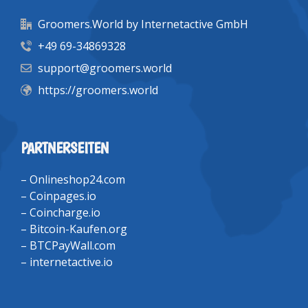
Groomers.World by Internetactive GmbH
+49 69-34869328
support@groomers.world
https://groomers.world
PARTNERSEITEN
–
Onlineshop24.com
–
Coinpages.io
–
Coincharge.io
–
Bitcoin-Kaufen.org
–
BTCPayWall.com
–
internetactive.io