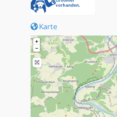
Karte
+
−