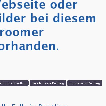
Nächstes
Groomer Pentling
Hundefriseur Pentling
Hundesalon Pentling