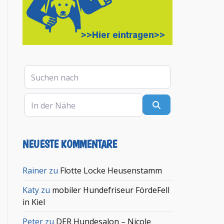
Suchen nach
In der Nähe
Suchen
NEUESTE KOMMENTARE
Rainer
zu
Flotte Locke Heusenstamm
Katy
zu
mobiler Hundefriseur FördeFell
in Kiel
Peter
zu
DER Hundesalon – Nicole