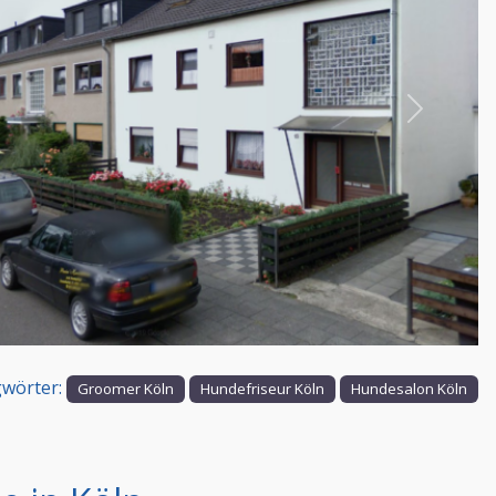
Nächstes
wörter:
Groomer Köln
Hundefriseur Köln
Hundesalon Köln