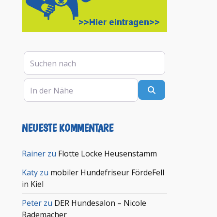
Suchen nach
In der Nähe
Suchen
NEUESTE KOMMENTARE
Rainer
zu
Flotte Locke Heusenstamm
Katy
zu
mobiler Hundefriseur FördeFell
in Kiel
Peter
zu
DER Hundesalon – Nicole
Rademacher