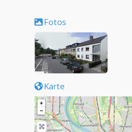
Fotos
Karte
+
−