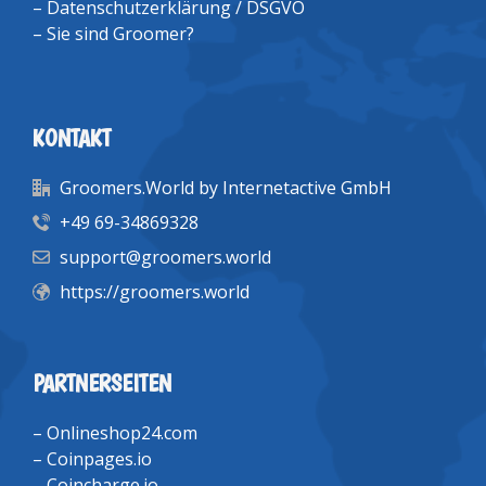
–
Datenschutzerklärung / DSGVO
–
Sie sind Groomer?
KONTAKT
Groomers.World by Internetactive GmbH
+49 69-34869328
support@groomers.world
https://groomers.world
PARTNERSEITEN
–
Onlineshop24.com
–
Coinpages.io
–
Coincharge.io