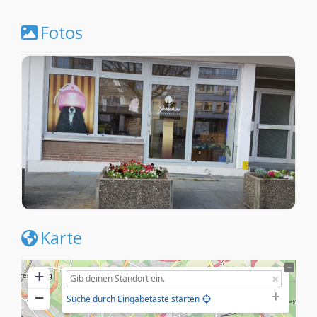
Fotos
Karte
+
−
Suche durch Eingabetaste starten