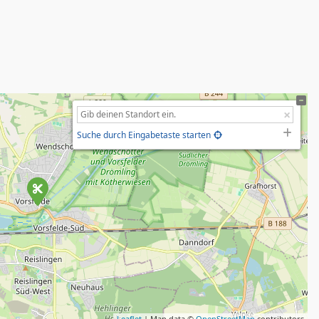
Suche durch Eingabetaste starten
Leaflet
| Map data ©
OpenStreetMap
contributors