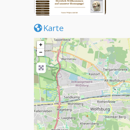
Karte
+
−