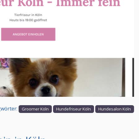
Nächstes
wörter:
Groomer Köln
Hundefriseur Köln
Hundesalon Köln