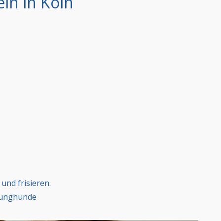
in in Köln
und frisieren.
 Junghunde