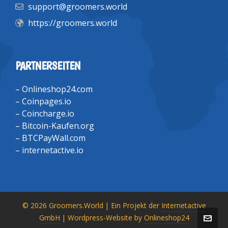
support@groomers.world
https://groomers.world
PARTNERSEITEN
–
Onlineshop24.com
–
Coinpages.io
–
Coincharge.io
–
Bitcoin-Kaufen.org
–
BTCPayWall.com
–
internetactive.io
© 2026 Groomers.World | Ein Projekt der
Internetactive
GmbH
| Wordpress-Website by
Onlineshop24