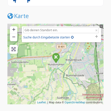
Karte
+
−
Suche durch Eingabetaste starten
Leaflet
| Map data ©
OpenStreetMap
contributors