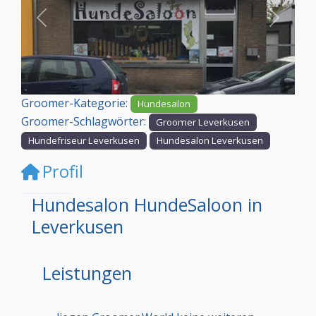
Vorheriges
Nächst
Groomer-Kategorie:
Hundesalon
Groomer-Schlagwörter:
Groomer Leverkusen
Hundefriseur Leverkusen
Hundesalon Leverkusen
Profil
Hundesalon HundeSaloon in
Leverkusen
Leistungen