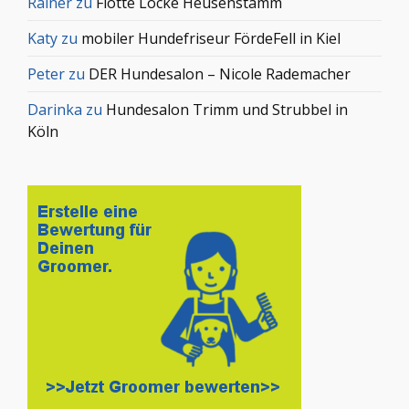
Rainer
zu
Flotte Locke Heusenstamm
Katy
zu
mobiler Hundefriseur FördeFell in Kiel
Peter
zu
DER Hundesalon – Nicole Rademacher
Darinka
zu
Hundesalon Trimm und Strubbel in
Köln