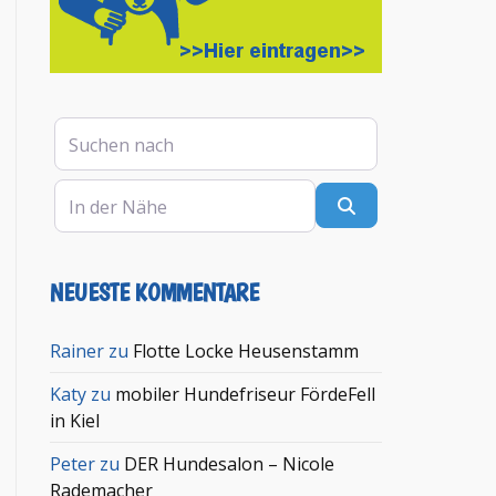
Suchen nach
In der Nähe
Suchen
NEUESTE KOMMENTARE
Rainer
zu
Flotte Locke Heusenstamm
Katy
zu
mobiler Hundefriseur FördeFell
in Kiel
Peter
zu
DER Hundesalon – Nicole
Rademacher