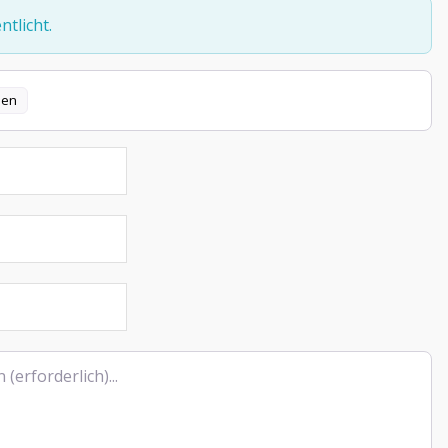
tlicht.
len