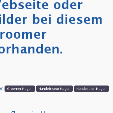
Nächstes
er:
Groomer Hagen
Hundefriseur Hagen
Hundesalon Hagen