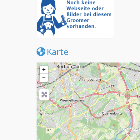
Karte
+
−