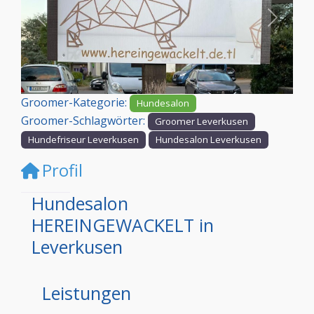
Vorheriges
Nächst
Groomer-Kategorie:
Hundesalon
Groomer-Schlagwörter:
Groomer Leverkusen
Hundefriseur Leverkusen
Hundesalon Leverkusen
Profil
Hundesalon
HEREINGEWACKELT in
Leverkusen
Leistungen