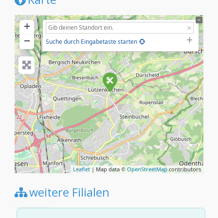
+
−
Suche durch Eingabetaste starten
Leaflet
| Map data ©
OpenStreetMap
contributors
weitere Filialen