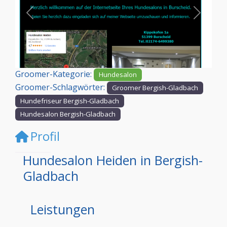
Vorheriges
Nächst
Groomer-Kategorie:
Hundesalon
Groomer-Schlagwörter:
Groomer Bergish-Gladbach
Hundefriseur Bergish-Gladbach
Hundesalon Bergish-Gladbach
Profil
Hundesalon Heiden in Bergish-
Gladbach
Leistungen