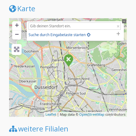
Karte
+
−
Suche durch Eingabetaste starten
Leaflet
| Map data ©
OpenStreetMap
contributors
weitere Filialen