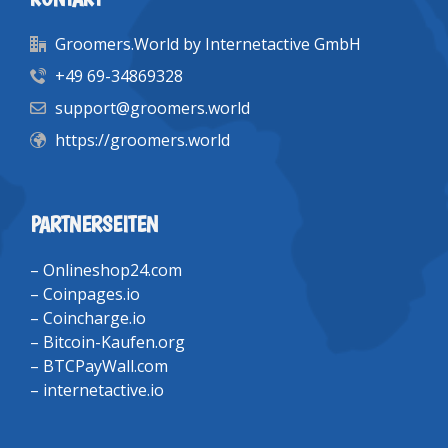
Groomers.World by Internetactive GmbH
+49 69-34869328
support@groomers.world
https://groomers.world
PARTNERSEITEN
–
Onlineshop24.com
–
Coinpages.io
–
Coincharge.io
–
Bitcoin-Kaufen.org
–
BTCPayWall.com
–
internetactive.io