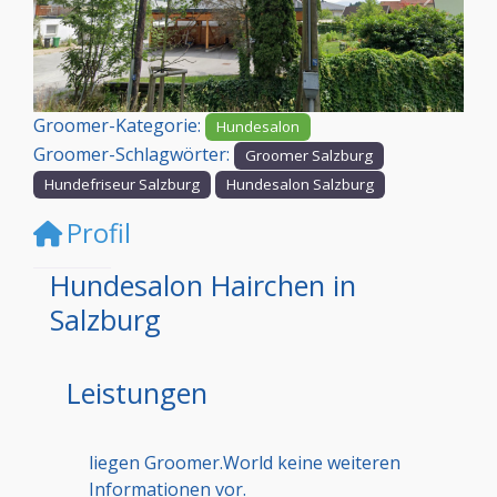
Vorheriges
Nächst
Groomer-Kategorie:
Hundesalon
Groomer-Schlagwörter:
Groomer Salzburg
Hundefriseur Salzburg
Hundesalon Salzburg
Profil
Hundesalon Hairchen in
Salzburg
Leistungen
liegen Groomer.World keine weiteren
Informationen vor.