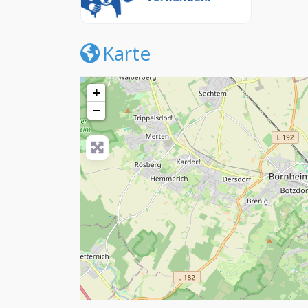
Karte
+
−