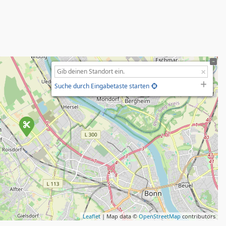
Suche durch Eingabetaste starten
Leaflet
| Map data ©
OpenStreetMap
contributors