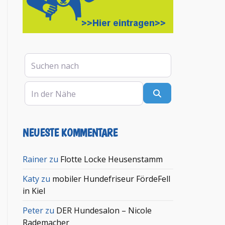
Suchen nach
In der Nähe
Suchen
NEUESTE KOMMENTARE
Rainer
zu
Flotte Locke Heusenstamm
Katy
zu
mobiler Hundefriseur FördeFell
in Kiel
Peter
zu
DER Hundesalon – Nicole
Rademacher