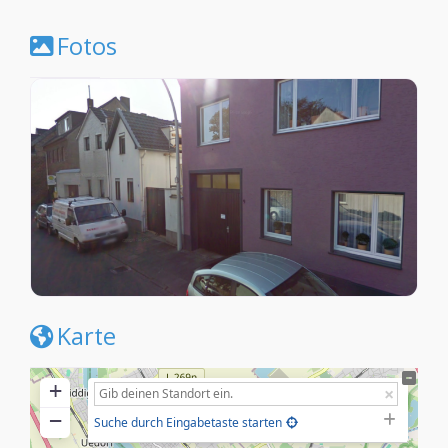
Fotos
Karte
+
−
Suche durch Eingabetaste starten