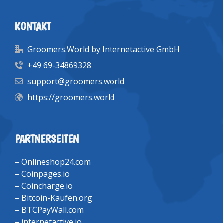
KONTAKT
Groomers.World by Internetactive GmbH
+49 69-34869328
support@groomers.world
https://groomers.world
PARTNERSEITEN
–
Onlineshop24.com
–
Coinpages.io
–
Coincharge.io
–
Bitcoin-Kaufen.org
–
BTCPayWall.com
–
internetactive.io