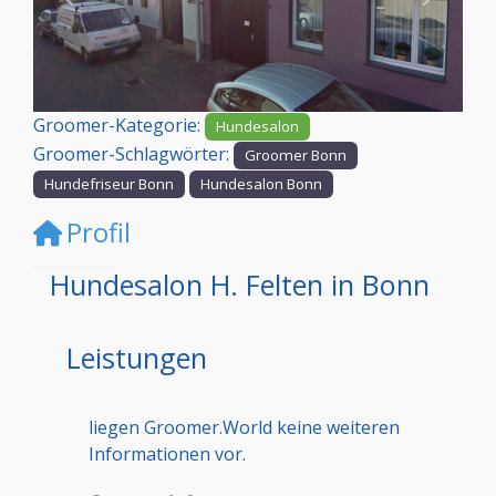
Vorheriges
Nächst
Groomer-Kategorie:
Hundesalon
Groomer-Schlagwörter:
Groomer Bonn
Hundefriseur Bonn
Hundesalon Bonn
Profil
Hundesalon H. Felten in Bonn
Leistungen
liegen Groomer.World keine weiteren
Informationen vor.