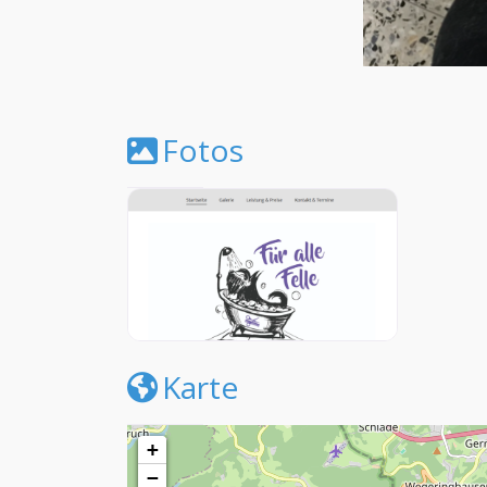
Fotos
Karte
+
−