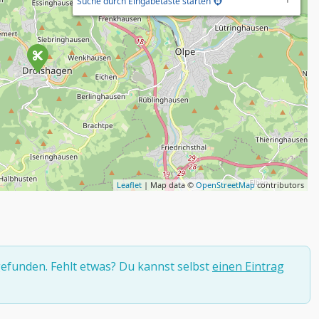
Suche durch Eingabetaste starten
Leaflet
| Map data ©
OpenStreetMap
contributors
efunden. Fehlt etwas? Du kannst selbst
einen Eintrag