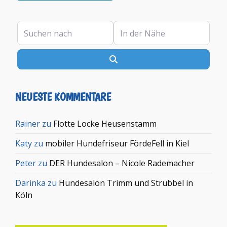
Suchen nach
In der Nähe
Suchen
NEUESTE KOMMENTARE
Rainer
zu
Flotte Locke Heusenstamm
Katy
zu
mobiler Hundefriseur FördeFell in Kiel
Peter
zu
DER Hundesalon – Nicole Rademacher
Darinka
zu
Hundesalon Trimm und Strubbel in
Köln