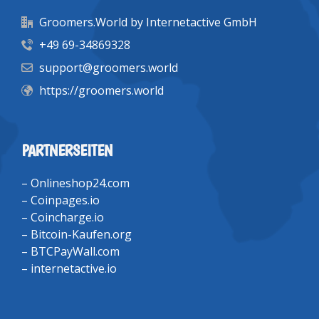
Groomers.World by Internetactive GmbH
+49 69-34869328
support@groomers.world
https://groomers.world
PARTNERSEITEN
–
Onlineshop24.com
–
Coinpages.io
–
Coincharge.io
–
Bitcoin-Kaufen.org
–
BTCPayWall.com
–
internetactive.io