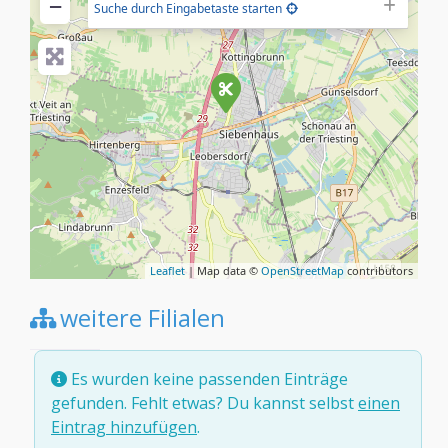
−
Suche durch Eingabetaste starten
Leaflet
| Map data ©
OpenStreetMap
contributors
weitere Filialen
Es wurden keine passenden Einträge
gefunden. Fehlt etwas? Du kannst selbst
einen
Eintrag hinzufügen
.