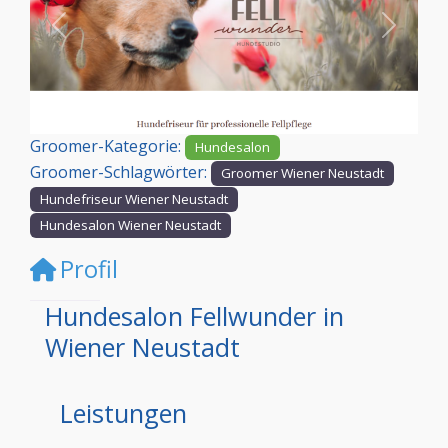
Vorheriges
Nächst
Groomer-Kategorie:
Hundesalon
Groomer-Schlagwörter:
Groomer Wiener Neustadt
Hundefriseur Wiener Neustadt
Hundesalon Wiener Neustadt
Profil
Hundesalon Fellwunder in
Wiener Neustadt
Leistungen