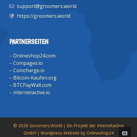
support@groomers.world
https://groomers.world
PARTNERSEITEN
–
Onlineshop24.com
–
Coinpages.io
–
Coincharge.io
–
Bitcoin-Kaufen.org
–
BTCPayWall.com
–
internetactive.io
© 2026 Groomers.World | Ein Projekt der
Internetactive
GmbH
| Wordpress-Website by
Onlineshop24