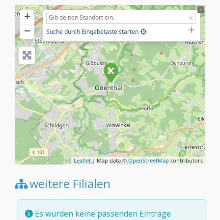
+
−
Suche durch Eingabetaste starten
Leaflet
| Map data ©
OpenStreetMap
contributors
weitere Filialen
Es wurden keine passenden Einträge