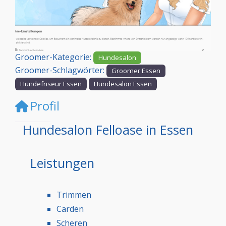
Vorheriges
Nächst
Groomer-Kategorie:
Hundesalon
Groomer-Schlagwörter:
Groomer Essen
Hundefriseur Essen
Hundesalon Essen
Profil
Hundesalon Felloase in Essen
Leistungen
Trimmen
Carden
Scheren