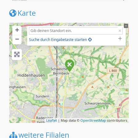
Karte
+
−
Suche durch Eingabetaste starten
Leaflet
| Map data ©
OpenStreetMap
contributors
weitere Filialen