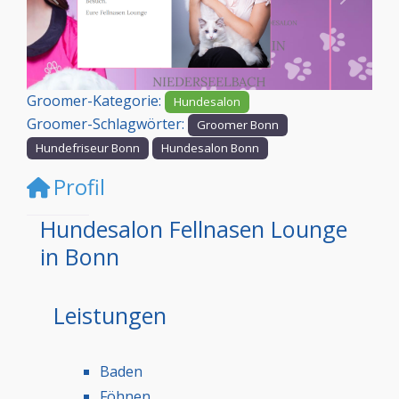
Vorheriges
Nächst
Groomer-Kategorie:
Hundesalon
Groomer-Schlagwörter:
Groomer Bonn
Hundefriseur Bonn
Hundesalon Bonn
Profil
Hundesalon Fellnasen Lounge
in Bonn
Leistungen
Baden
Föhnen