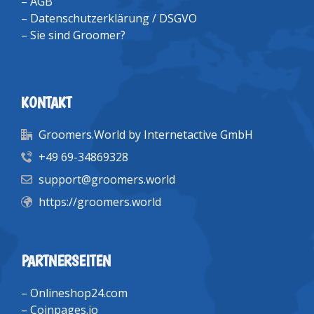
–
AGB
–
Datenschutzerklärung / DSGVO
–
Sie sind Groomer?
KONTAKT
Groomers.World by Internetactive GmbH
+49 69-34869328
support@groomers.world
https://groomers.world
PARTNERSEITEN
–
Onlineshop24.com
–
Coinpages.io