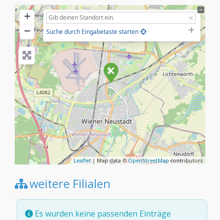
+
−
Suche durch Eingabetaste starten
Leaflet
| Map data ©
OpenStreetMap
contributors
weitere Filialen
Es wurden keine passenden Einträge