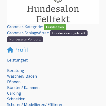
Vorheriges
Nächst
Groomer-Kategorie:
Hundesalon
Groomer-Schlagwörter:
Hundesalon Ingolstadt
Hundesalon Vohburg
Profil
Leistungen:
Beratung
Waschen/ Baden
Föhnen
Bürsten/ Kämmen
Carding
Schneiden
Scheren/ Modellieren/ Effilieren