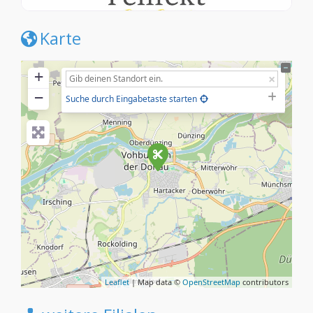
Karte
+
−
Suche durch Eingabetaste starten
Leaflet
| Map data ©
OpenStreetMap
contributors