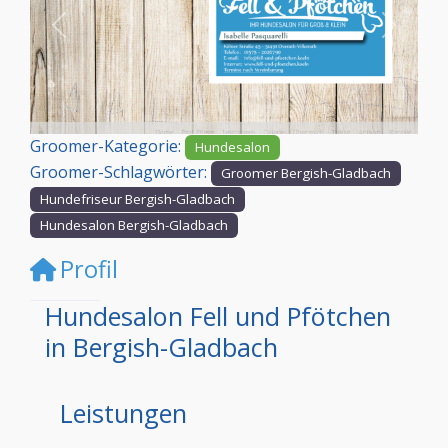
Vorheriges
Nächst
Groomer-Kategorie:
Hundesalon
Groomer-Schlagwörter:
Groomer Bergish-Gladbach
Hundefriseur Bergish-Gladbach
Hundesalon Bergish-Gladbach
Profil
Hundesalon Fell und Pfötchen
in Bergish-Gladbach
Leistungen