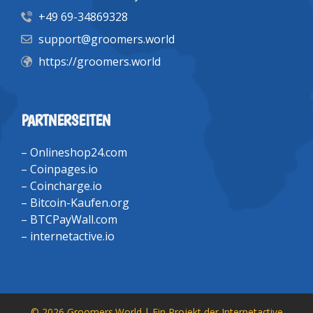
+49 69-34869328
support@groomers.world
https://groomers.world
PARTNERSEITEN
–
Onlineshop24.com
–
Coinpages.io
–
Coincharge.io
–
Bitcoin-Kaufen.org
–
BTCPayWall.com
–
internetactive.io
© 2026 Groomers.World | Ein Projekt der
Internetactive