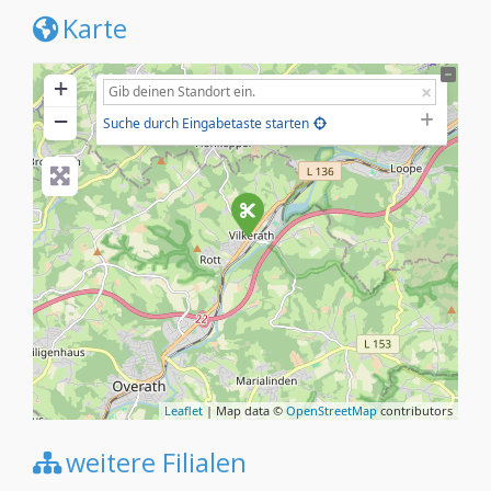
Karte
+
−
Suche durch Eingabetaste starten
Leaflet
| Map data ©
OpenStreetMap
contributors
weitere Filialen