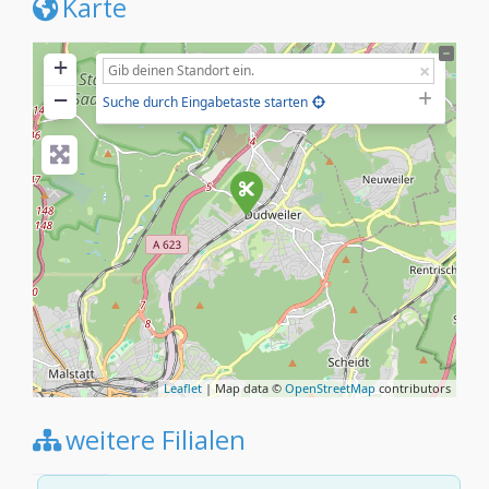
Karte
+
−
Suche durch Eingabetaste starten
Leaflet
| Map data ©
OpenStreetMap
contributors
weitere Filialen